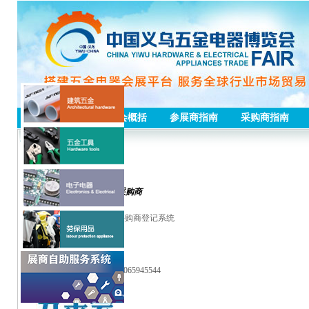
首页
五金会概括
参展商指南
采购商指南
资料下载
采购商
>>>
点击进入：五金会采购商登记系统
截止日期：04月17日
电话：0579-85128600,
13065945544