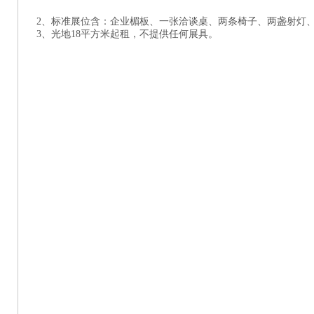
2、标准展位含：企业楣板、一张洽谈桌、两条椅子、两盏射灯、一
3、光地18平方米起租，不提供任何展具。